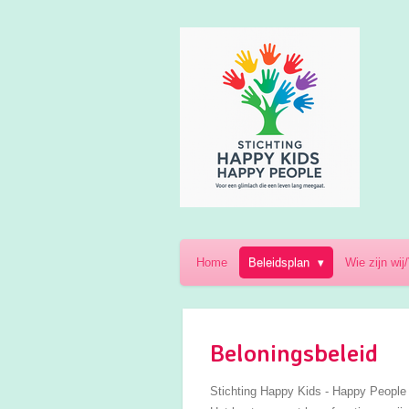
Ga
direct
naar
de
hoofdinhoud
Home
Beleidsplan
Wie zijn wi
Beloningsbeleid
Stichting Happy Kids - Happy People