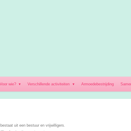
j/Voor wie?
Verschillende activiteiten
Armoedebestrijding
Same
bestaat uit een bestuur en vrijwilligers.